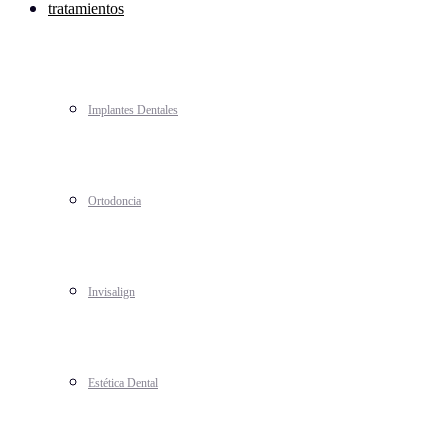
tratamientos
Implantes Dentales
Ortodoncia
Invisalign
Estética Dental