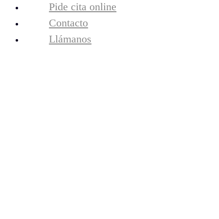
Pide cita online
periodoncia
resultados
Contacto
tecnología
Llámanos
la clínica
equipo
contacto
Cita Online
Llámanos
Higiene y
precauciones para