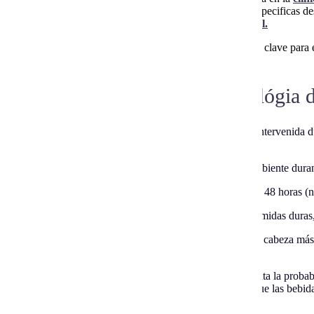
estrictamente una pautas de higiene, dieta y medicación especificas de
primeras semanas desde la colocación del
implante dental.
Recuerda que prevenir la acumulación de biofilm bucal es clave para 
implantes dentales.
Pautas tras la cirugía implantológia 
Aplicar frío local de forma intermitente en la zona intervenida 
ayudará a calmar la inflamación.
Tomar alimentos blandos y fríos o a temperatura ambiente duran
Evitar cualquier esfuerzo físico durante las primeras 48 horas (n
No masticar con el área de los implantes y evitar comidas duras,
Mantener una posición semisentada y dormir con la cabeza má
par de almohadas.
Fumar está totalmente contraindicado ya que aumenta la probabil
puede retrasar y afectar a la cicatrización, al igual que las bebid
Evitar cambios bruscos de presión (vuelos o buceo).