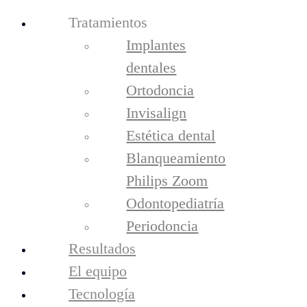
Tratamientos
Implantes
dentales
Ortodoncia
Invisalign
Estética dental
Blanqueamiento
Philips Zoom
tratamientos
Odontopediatría
Implantes Dentales
Periodoncia
Ortodoncia
Invisalign
Resultados
Estética Dental
El equipo
Blanqueamiento Philips Zoom
Tecnología
Odontopediatría