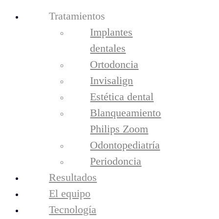
Tratamientos
Implantes
dentales
Ortodoncia
Invisalign
Estética dental
Blanqueamiento
Philips Zoom
tratamientos
Odontopediatría
Implantes Dentales
Periodoncia
Ortodoncia
Invisalign
Resultados
Estética Dental
El equipo
Blanqueamiento Philips Zoom
Tecnología
Odontopediatría