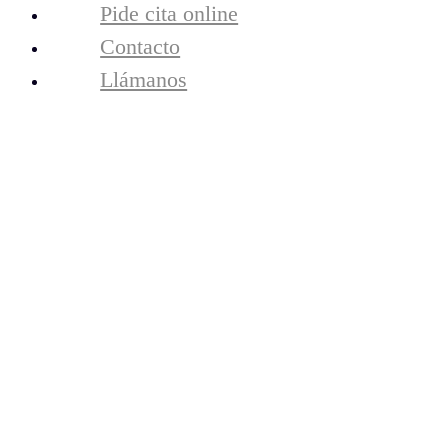
Pide cita online
periodoncia
resultados
Contacto
tecnología
Llámanos
la clínica
equipo
contacto
Cita Online
Llámanos
Agenesia Dental o
falta de dientes