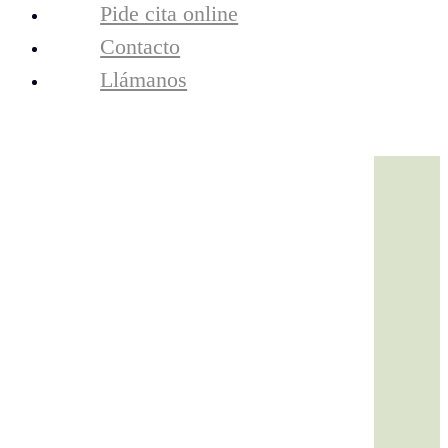
resultados
Pide cita online
tecnología
Contacto
la clínica
equipo
Llámanos
contacto
Cita Online
Llámanos
clinicarosch