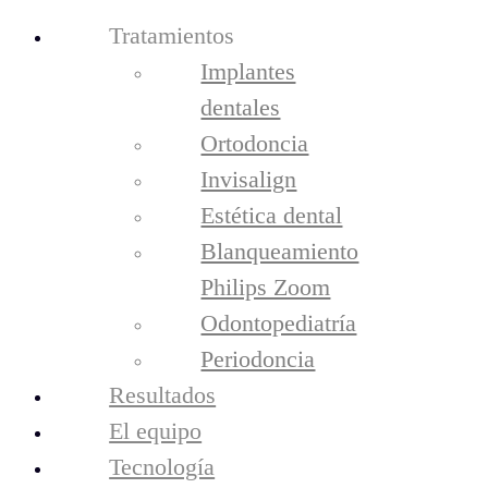
Tratamientos
Implantes
dentales
Ortodoncia
Invisalign
Estética dental
Blanqueamiento
Philips Zoom
tratamientos
Odontopediatría
Implantes Dentales
Ortodoncia
Periodoncia
Invisalign
Resultados
Estética Dental
Blanqueamiento Philips Zoom
El equipo
Odontopediatría
Tecnología
periodoncia