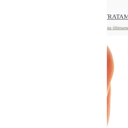
01
Sep 2021
¿BRACKETS O INVISALIGN? ¿QUÉ TRATA
¿Brackets o Invisalign? ¿Quién no se ha hecho esta pregunta última
cuidado…