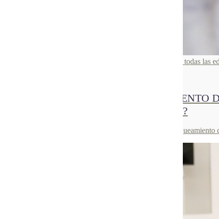
Clínica Dental Rosch es un lugar profesional y para todas las e
30
Jun 2021
¿CUÁNTO DURA UN BLANQUEAMIENTO D
PARA ALARGAR UN TRATAMIENTO?
En el post de hoy te contamos cuánto suele durar un blanqueamiento d