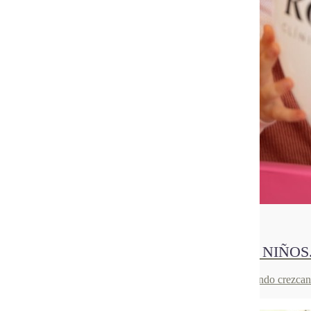
06
Sep 2021
ORTODONCIA INTERCEPTIVA PARA NIÑOS.
¿Te preocupa que tus hijos tengan problemas dentales cuando crezca
ortodoncia infantil, es un…