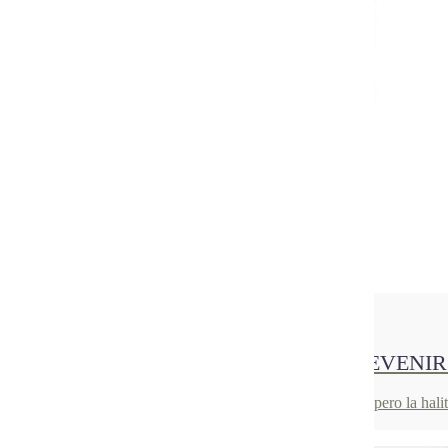
01
Sep 2021
HALITOSIS. ¿CÓMO REDUCIR O PREVENIR
Puede que ahora con la mascarilla no lo notes demasiado, pero la hal
considera…