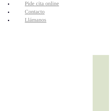
resultados
Pide cita online
tecnología
Contacto
la clínica
equipo
Llámanos
contacto
Cita Online
Llámanos
verano