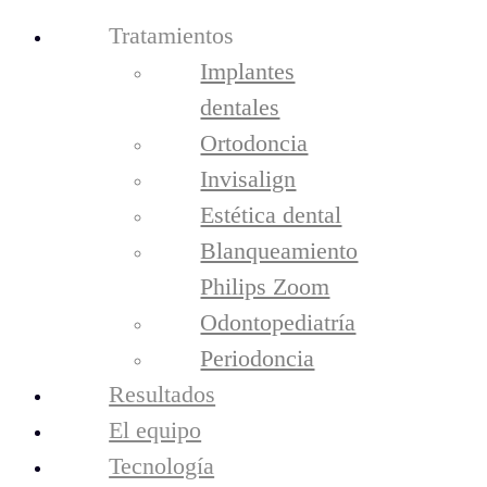
Tratamientos
Implantes
dentales
Ortodoncia
Invisalign
Estética dental
Blanqueamiento
Philips Zoom
tratamientos
Odontopediatría
Implantes Dentales
Ortodoncia
Periodoncia
Invisalign
Resultados
Estética Dental
Blanqueamiento Philips Zoom
El equipo
Odontopediatría
Tecnología
periodoncia