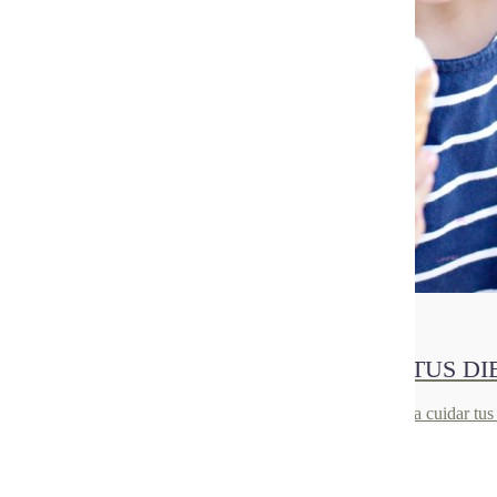
30
Jul 2021
¿CÓMO AFECTAN LOS HELADOS A TUS DI
Ahora que llega el verano, descubre todos los secretos para cuidar tu