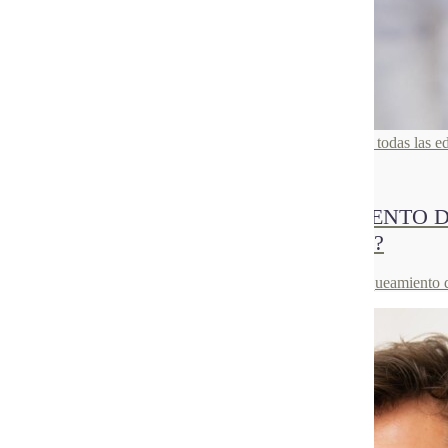
Clínica Dental Rosch es un lugar profesional y para todas las e
30
Jun 2021
¿CUÁNTO DURA UN BLANQUEAMIENTO D
PARA ALARGAR UN TRATAMIENTO?
En el post de hoy te contamos cuánto suele durar un blanqueamiento d