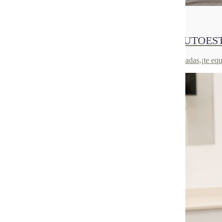
25
Jun 2021
EL PODER DE LA SONRISA EN TU AUTOES
Si creías que la autoestima y la sonrisa no estaban relacionadas,¡te 