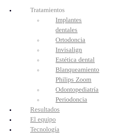
Tratamientos
Implantes
dentales
Ortodoncia
Invisalign
Estética dental
Blanqueamiento
Philips Zoom
tratamientos
Odontopediatría
Implantes Dentales
Ortodoncia
Periodoncia
Invisalign
Resultados
Estética Dental
Blanqueamiento Philips Zoom
El equipo
Odontopediatría
Tecnología
periodoncia