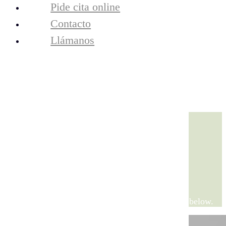
resultados
Pide cita online
tecnología
Contacto
la clínica
equipo
Llámanos
contacto
Cita Online
Llámanos
junio 2021
View all on this date written articles further down below.